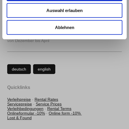
Auswahl erlauben
Öffnungszeiten
Ablehnen
Montag-Sonntag
08:00-18:00
von Dezember bis April
deutsch
english
Quicklinks
Verleihpreise
-
Rental Rates
Servicepreise
-
Service Prices
Verleihbedingungen
-
Rental Terms
Onlineformular -10%
-
Online form -10%
Lost & Found