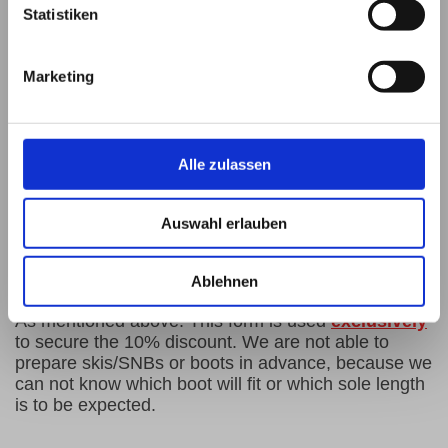
Bitte geben Sie den Code ein
Statistiken
↺
*
Hiermit erkläre ich mich einverstanden,
Marketing
dass meine in das Kontaktformular
eingegebenen Daten elektronisch
gespeichert und zum Zweck der
Kontaktaufnahme verarbeitet und
genutzt werden. Mir ist bekannt, dass
ich meine Einwilligung jederzeit
Alle zulassen
widerrufen kann.
Auswahl erlauben
Hinweis
: Felder, die mit
*
bezeichnet sind, sind Pflichtfelder.
Ablehnen
As mentioned above: This form is used
exclusively
to secure the 10% discount. We are not able to
prepare skis/SNBs or boots in advance, because we
can not know which boot will fit or which sole length
is to be expected.