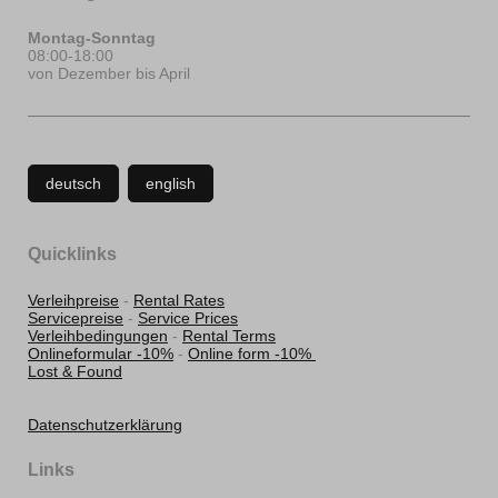
Montag-Sonntag
08:00-18:00
von Dezember bis April
deutsch
english
Quicklinks
Verleihpreise
-
Rental Rates
Servicepreise
-
Service Prices
Verleihbedingungen
-
Rental Terms
Onlineformular -10%
-
Online form -10%
Lost & Found
Datenschutzerklärung
Links