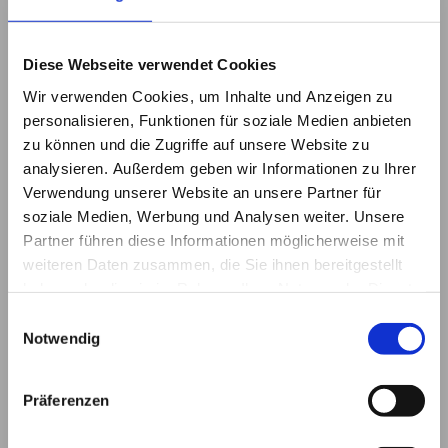
Diese Webseite verwendet Cookies
Wir verwenden Cookies, um Inhalte und Anzeigen zu
Optional for families/groups: Name of persons who need
personalisieren, Funktionen für soziale Medien anbieten
equipment:
zu können und die Zugriffe auf unsere Website zu
analysieren. Außerdem geben wir Informationen zu Ihrer
Verwendung unserer Website an unsere Partner für
soziale Medien, Werbung und Analysen weiter. Unsere
Partner führen diese Informationen möglicherweise mit
What else can we do for you?
weiteren Daten zusammen, die Sie ihnen bereitgestellt
haben oder die sie im Rahmen Ihrer Nutzung der Dienste
gesammelt haben.
Einwilligungsauswahl
Notwendig
Captcha (Spam-Schutz-Code): *
Präferenzen