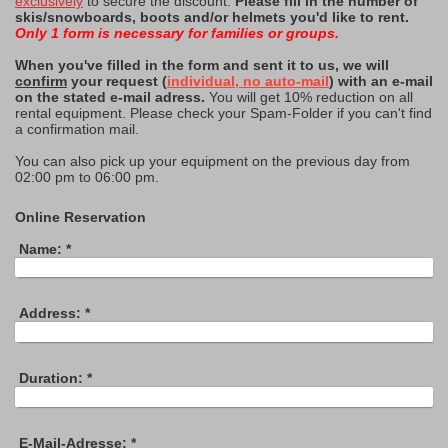
exclusively
to secure the discount.
Please fill in the number of
skis/snowboards, boots and/or helmets you'd like to rent.
Only 1 form is necessary for families or groups.
When you've filled in the form and sent it to us, we will
confirm
your request (
individual, no auto-mail
) with an e-mail
on the stated e-mail adress.
You will get 10% reduction on all
rental equipment. Please check your Spam-Folder if you can't find
a confirmation mail.
You can also pick up your equipment on the previous day from
02:00 pm to 06:00 pm.
Online Reservation
Name:
*
Address:
*
Duration:
*
E-Mail-Adresse:
*